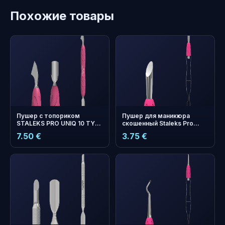
Похожие товары
Пушер с топориком
Пушер для маникюра
STALEKS PRO UNIQ 10 TYPE
скошенный Staleks Pro
3 с силиконовой ручкой
Combo UNIQ 12 сменная
7.50 €
3.75 €
часть лопатки
бонусных
+
0
баллов
Копите и экономьте на