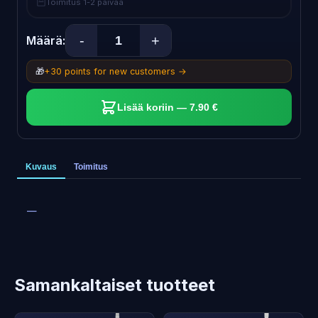
Toimitus 1-2 päivää
-
+
Määrä:
🎁
+30 points for new customers →
Lisää koriin — 7.90 €
Kuvaus
Toimitus
—
Samankaltaiset tuotteet