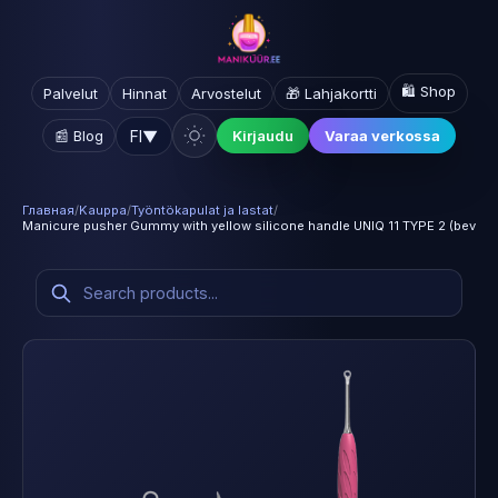
🛍️ Shop
Palvelut
Hinnat
Arvostelut
🎁 Lahjakortti
FI
▼
📰 Blog
Kirjaudu
Varaa verkossa
Главная
/
Kauppa
/
Työntökapulat ja lastat
/
Manicure pusher Gummy with yellow silicone handle UNIQ 11 TYPE 2 (bevele