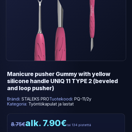
Manicure pusher Gummy with yellow
silicone handle UNIQ 11 TYPE 2 (beveled
and loop pusher)
Brändi:
STALEKS PRO
Tuotekoodi:
PQ-11/2y
Kategoria:
Työntökapulat ja lastat
alk. 7.90€
8.75€
tai 134 pistettä