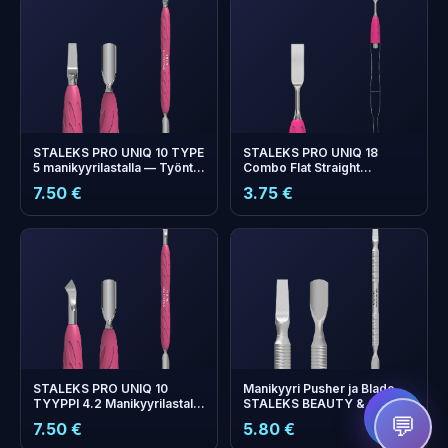
STALEKS PRO UNIQ 10 TYPE
STALEKS PRO UNIQ 18
5 manikyyrilastalla — Työntö
Combo Flat Straight
ja terä silikonikahvalla
Manicure Pusher -
7.50 €
3.75 €
Vaihdettava työntöpää
+
0
bonus points
Collect and save on your
next order!
STALEKS PRO UNIQ 10
Manikyyri Pusher ja Blade
TYYPPI 4.2 Manikyyrilastalla
STALEKS BEAUTY & CARE
— Työntö ja kulmikas terä
30 TYYPPI 2
💬
7.50 €
5.80 €
silikonikahvalla