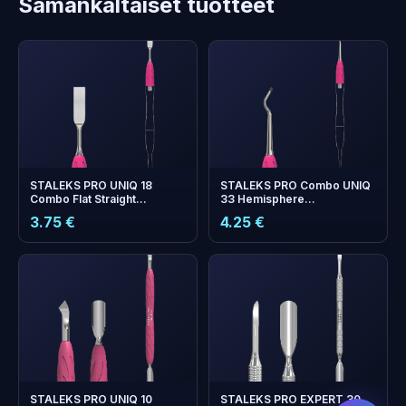
Samankaltaiset tuotteet
STALEKS PRO UNIQ 18
STALEKS PRO Combo UNIQ
Combo Flat Straight
33 Hemisphere
Manicure Pusher -
pedikyyrikyretti —
3.75 €
4.25 €
Vaihdettava työntöpää
Vaihdettava työntöpää
+
0
bonus points
Collect and save on your
next order!
STALEKS PRO UNIQ 10
STALEKS PRO EXPERT 30