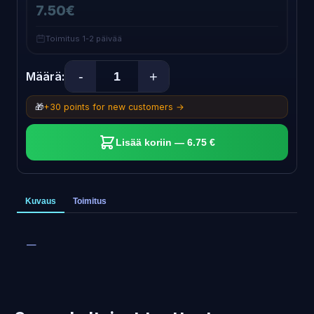
7.50€
Toimitus 1-2 päivää
-
+
Määrä:
🎁
+30 points for new customers →
Lisää koriin — 6.75 €
Kuvaus
Toimitus
—