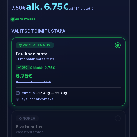
alk. 6.75€
7.50€
tai 114 pistettä
Varastossa
VALITSE TOIMITUSTAPA
-10% ALENNUS
€
Edullinen hinta
Kumppanin varastosta
Säästät 0.75€
-10%
6.75€
Normaalihinta: 7.50€
Toimitus
~17 Aug — 22 Aug
Täysi ennakkomaksu
NOPEA
Pikatoimitus
Varastostamme