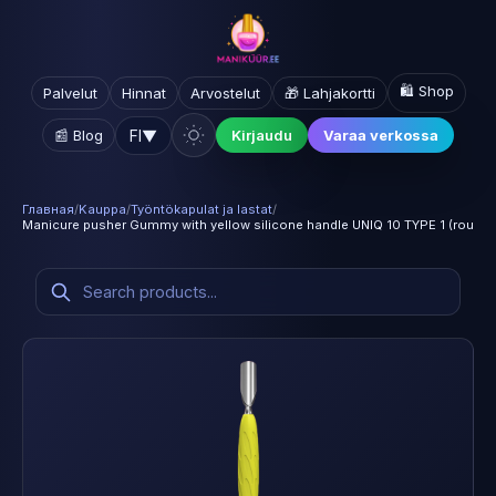
🛍️ Shop
Palvelut
Hinnat
Arvostelut
🎁 Lahjakortti
FI
▼
📰 Blog
Kirjaudu
Varaa verkossa
Главная
/
Kauppa
/
Työntökapulat ja lastat
/
Manicure pusher Gummy with yellow silicone handle UNIQ 10 TYPE 1 (round