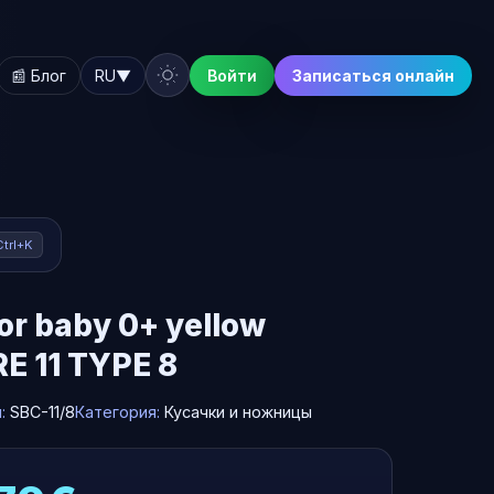
📰 Блог
RU
▼
Войти
Записаться онлайн
Ctrl+K
for baby 0+ yellow
E 11 TYPE 8
л:
SBC-11/8
Категория:
Кусачки и ножницы