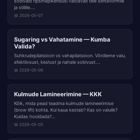
sobivaid ripsmepikendusi vastavalt teie silmavormile
ja stiilile....
📅 2026-05-07
Sugaring vs Vahatamine — Kumba
Valida?
Suhkrudepilatsioon vs vahapilatsioon. Võrdleme valu,
efektiivsust, kestust ja nahale sobivust....
📅 2026-05-06
Kulmude Lamineerimine — KKK
Kõik, mida pead teadma kulmude lamineerimise
(brow lift) kohta. Kui kaua kestab? Kas on valulik?
Kuidas hooldada?...
📅 2026-05-05