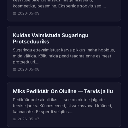
kosmeetika, pesemine. Ekspertide soovitused....
📅 2026-05-09
Kuidas Valmistuda Sugaringu
Protseduuriks
Sugaringu ettevalmistus: karva pikkus, naha hooldus,
mida vältida. Kõik, mida pead teadma enne esimest
protseduuri....
📅 2026-05-08
Miks Pediküür On Oluline — Tervis ja Ilu
Pediküür pole ainult ilus — see on oluline jalgade
tervise jaoks. Küüneseened, sissekasvavad küüned,
kannanahk. Eksperdi selgitus....
📅 2026-05-07