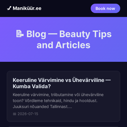
💅 Maniküür.ee
Book now
📝 Blog — Beauty Tips
and Articles
Keeruline Värvimine vs Ühevärviline —
Kumba Valida?
Keeruline värvimine, triibutamine või ühevärviline
toon? Võrdleme tehnikaid, hindu ja hooldust.
Juuksuri nõuanded Tallinnast....
📅 2026-07-15