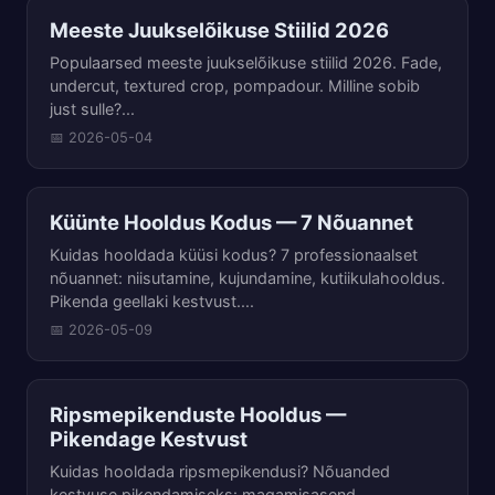
Meeste Juukselõikuse Stiilid 2026
Populaarsed meeste juukselõikuse stiilid 2026. Fade,
undercut, textured crop, pompadour. Milline sobib
just sulle?...
📅 2026-05-04
Küünte Hooldus Kodus — 7 Nõuannet
Kuidas hooldada küüsi kodus? 7 professionaalset
nõuannet: niisutamine, kujundamine, kutiikulahooldus.
Pikenda geellaki kestvust....
📅 2026-05-09
Ripsmepikenduste Hooldus —
Pikendage Kestvust
Kuidas hooldada ripsmepikendusi? Nõuanded
kestvuse pikendamiseks: magamisasend,