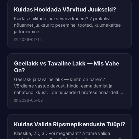
Kuidas Hooldada Värvitud Juukseid?
Kuidas säilitada juuksevärvi kauem? 7 praktilist
nõuannet juuksurilt: pesemine, tooted, kuumakaitsе
ja toonimine....
📅 2026-07-14
Geellakk vs Tavaline Lakk — Mis Vahe
On?
Geellakk ja tavaline lakk — kumb on parem?
Võrdleme vastupidavust, hinda, eemaldamist ja
nahatundlikkust. Loe nõuandeid professionaalidelt....
📅 2026-05-08
Kuidas Valida Ripsmepikenduste Tüüpi?
Klassika, 2D, 3D või megamaht? Aitame valida