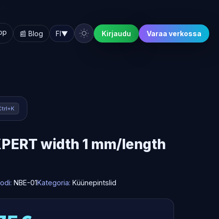
hop
📰 Blog
FI
▼
Kirjaudu
Varaa verkossa
Ctrl+K
XPERT width 1 mm/length
odi:
NBE-01
Kategoria:
Küünepintslid