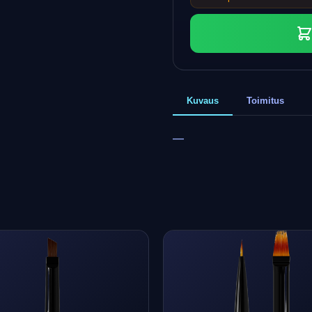
Kuvaus
Toimitus
—