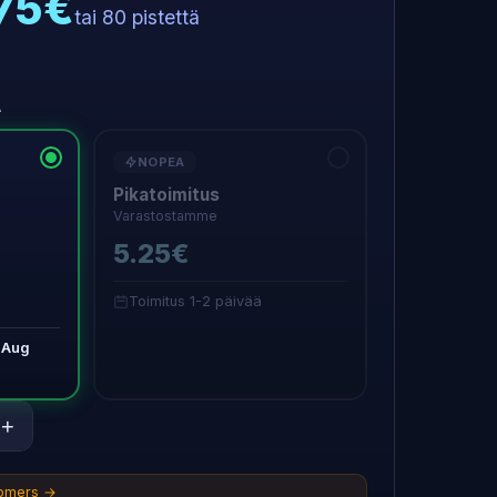
.75€
tai 80 pistettä
A
NOPEA
Pikatoimitus
Varastostamme
5.25€
Toimitus 1-2 päivää
 Aug
+
tomers →