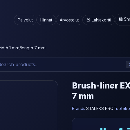
🛍️ S
Palvelut
Hinnat
Arvostelut
🎁 Lahjakortti
width 1 mm/length 7 mm
Brush-liner E
7 mm
Brändi:
STALEKS PRO
Tuoteko