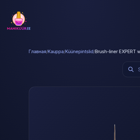
Главная
/
Kauppa
/
Küünepintslid
/
Brush-liner EXPERT 