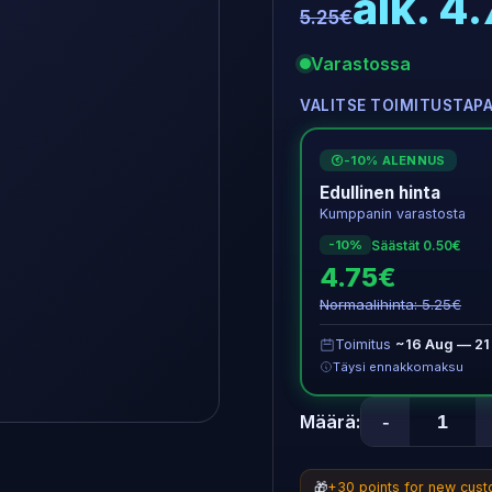
alk. 4
5.25€
Varastossa
VALITSE TOIMITUSTAP
-10% ALENNUS
€
Edullinen hinta
Kumppanin varastosta
Säästät 0.50€
-10%
4.75€
Normaalihinta: 5.25€
Toimitus
~16 Aug — 21
Täysi ennakkomaksu
-
Määrä:
🎁
+30 points for new cus