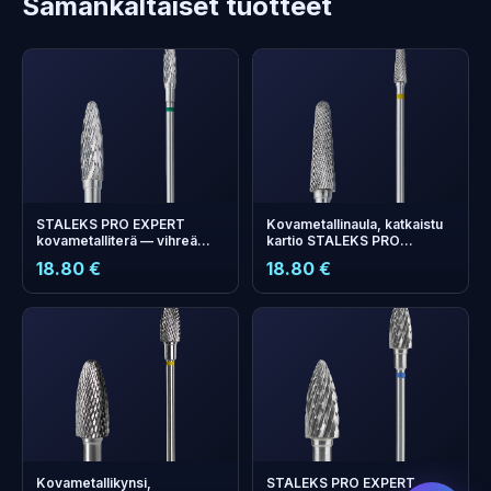
Samankaltaiset tuotteet
STALEKS PRO EXPERT
Kovametallinaula, katkaistu
kovametalliterä — vihreä
kartio STALEKS PRO
(karkea), 4 x 14 mm
EXPERT 4 x 13 mm, erittäin
18.80 €
18.80 €
hieno (keltainen)
+
0
bonus points
Collect and save on your
next order!
Kovametallikynsi,
STALEKS PRO EXPERT