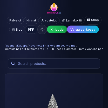
🛍️ Shop
Palvelut
Hinnat
Arvostelut
🎁 Lahjakortti
FI
▼
📰 Blog
Kirjaudu
Varaa verkossa
Главная
/
Kauppa
/
Kovametalli- ja keraamiset jyrsimet
/
Carbide nail drill bit flame red EXPERT head diameter 5 mm / working part 1