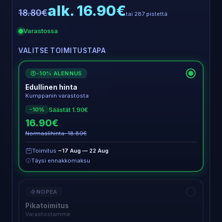
alk. 16.90€
18.80€
tai 287 pistettä
Varastossa
VALITSE TOIMITUSTAPA
-10% ALENNUS
€
Edullinen hinta
Kumppanin varastosta
Säästät 1.90€
-10%
16.90€
Normaalihinta: 18.80€
Toimitus
~17 Aug — 22 Aug
Täysi ennakkomaksu
NOPEA
Pikatoimitus
Varastostamme