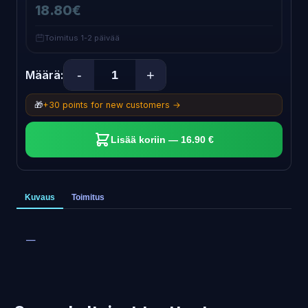
18.80€
Toimitus 1-2 päivää
-
+
Määrä:
🎁
+30 points for new customers →
Lisää koriin — 16.90 €
Kuvaus
Toimitus
—