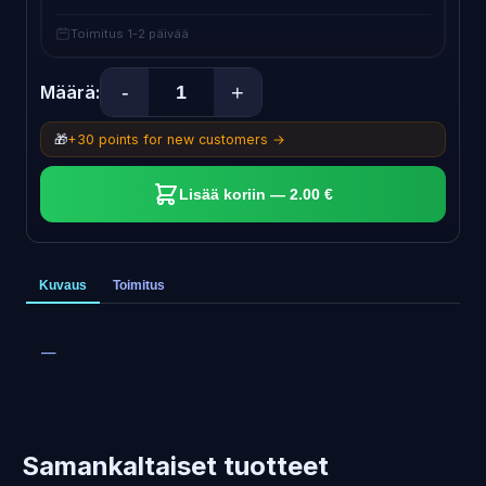
Toimitus 1-2 päivää
-
+
Määrä:
🎁
+30 points for new customers →
Lisää koriin — 2.00 €
Kuvaus
Toimitus
—
Samankaltaiset tuotteet