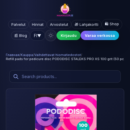
🛍️ Shop
Palvelut
Hinnat
Arvostelut
🎁 Lahjakortti
FI
▼
📰 Blog
Kirjaudu
Varaa verkossa
Главная
/
Kauppa
/
Vaihdettavat hiomatiedostot
/
Refill pads for pedicure disc PODODISC STALEKS PRO XS 100 grit (50 pc)