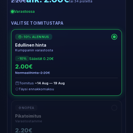
2.20€
tai 34 pistettä
Varastossa
VALITSE TOIMITUSTAPA
-10% ALENNUS
€
Edullinen hinta
Kumppanin varastosta
Säästät 0.20€
-10%
2.00€
Normaalihinta: 2.20€
Toimitus
~14 Aug — 19 Aug
Täysi ennakkomaksu
NOPEA
Pikatoimitus
Varastostamme
2.20€