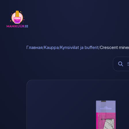
Главная
/
Kauppa
/
Kynsiviilat ja bufferit
/
Crescent minera