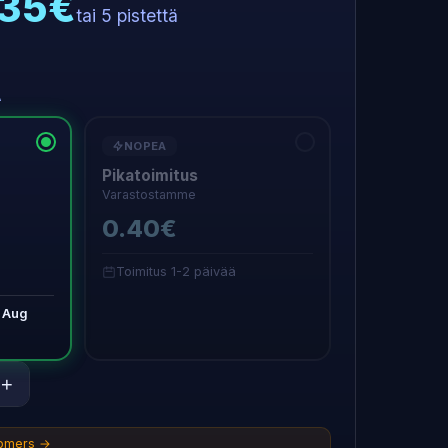
.35€
tai 5 pistettä
A
NOPEA
Pikatoimitus
Varastostamme
0.40€
Toimitus 1-2 päivää
 Aug
+
tomers →