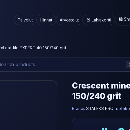
🛍️ S
Palvelut
Hinnat
Arvostelut
🎁 Lahjakortti
l nail file EXPERT 40 150/240 grit
Crescent miner
150/240 grit
Brändi:
STALEKS PRO
Tuoteko