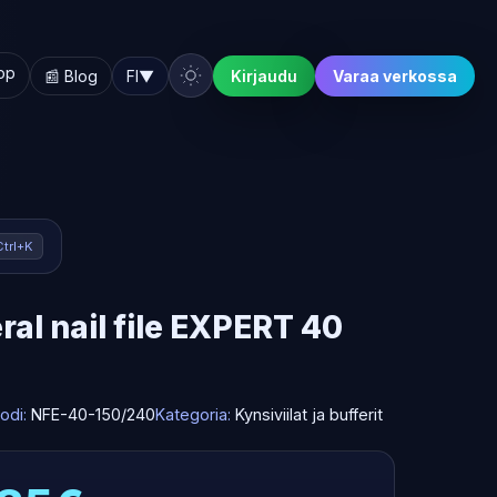
hop
📰 Blog
FI
▼
Kirjaudu
Varaa verkossa
Ctrl+K
al nail file EXPERT 40
odi:
NFE-40-150/240
Kategoria:
Kynsiviilat ja bufferit