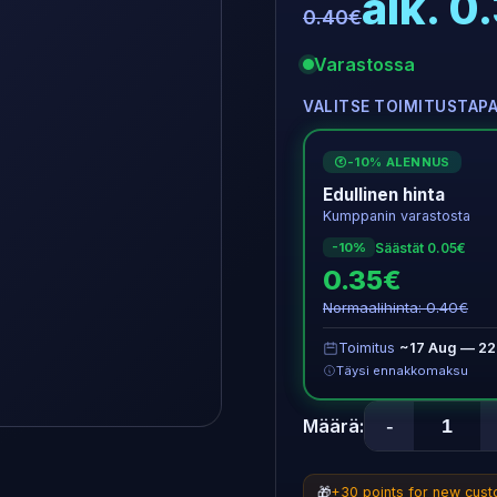
alk. 0
0.40€
Varastossa
VALITSE TOIMITUSTAP
-10% ALENNUS
€
Edullinen hinta
Kumppanin varastosta
Säästät 0.05€
-10%
0.35€
Normaalihinta: 0.40€
Toimitus
~17 Aug — 22
Täysi ennakkomaksu
-
Määrä:
🎁
+30 points for new cus