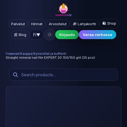
🛍️ Shop
Palvelut
Hinnat
Arvostelut
🎁 Lahjakortti
FI
▼
📰 Blog
Kirjaudu
Varaa verkossa
Главная
/
Kauppa
/
Kynsiviilat ja bufferit
/
Straight mineral nail file EXPERT 20 150/150 grit (25 pcs)