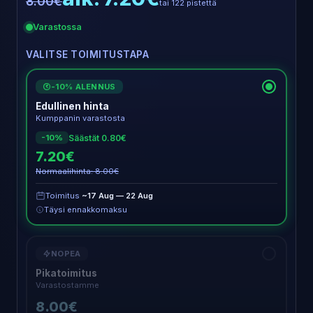
8.00€
tai 122 pistettä
Varastossa
VALITSE TOIMITUSTAPA
-10% ALENNUS
€
Edullinen hinta
Kumppanin varastosta
Säästät 0.80€
-10%
7.20€
Normaalihinta: 8.00€
Toimitus
~17 Aug — 22 Aug
Täysi ennakkomaksu
NOPEA
Pikatoimitus
Varastostamme
8.00€