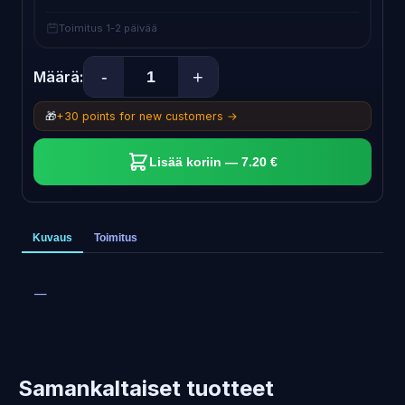
Toimitus 1-2 päivää
-
+
Määrä:
🎁
+30 points for new customers →
Lisää koriin — 7.20 €
Kuvaus
Toimitus
—
Samankaltaiset tuotteet