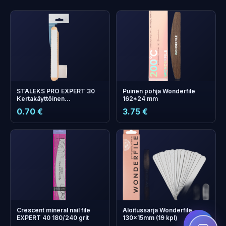
STALEKS PRO EXPERT 30
Puinen pohja Wonderfile
Kertakäyttöinen
162*24 mm
manikyyrisetti
0.70 €
3.75 €
+
0
bonus points
Collect and save on your
next order!
Crescent mineral nail file
Aloitussarja Wonderfile
EXPERT 40 180/240 grit
130×15mm (19 kpl)