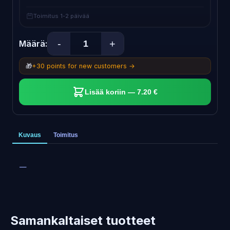
Toimitus 1-2 päivää
-
+
Määrä:
🎁
+30 points for new customers →
Lisää koriin — 7.20 €
Kuvaus
Toimitus
—
Samankaltaiset tuotteet