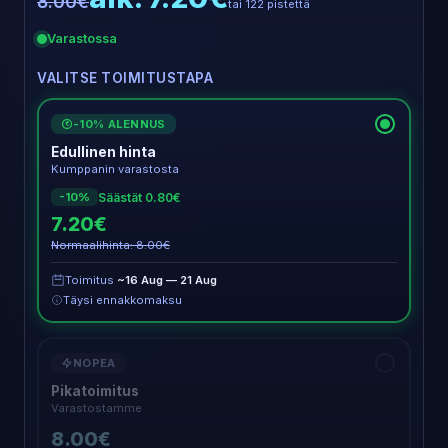
8.00€
tai 122 pistettä
Varastossa
VALITSE TOIMITUSTAPA
-10% ALENNUS
€
Edullinen hinta
Kumppanin varastosta
Säästät 0.80€
-10%
7.20€
Normaalihinta: 8.00€
Toimitus
~16 Aug — 21 Aug
Täysi ennakkomaksu
NOPEA
Pikatoimitus
Varastostamme
8.00€