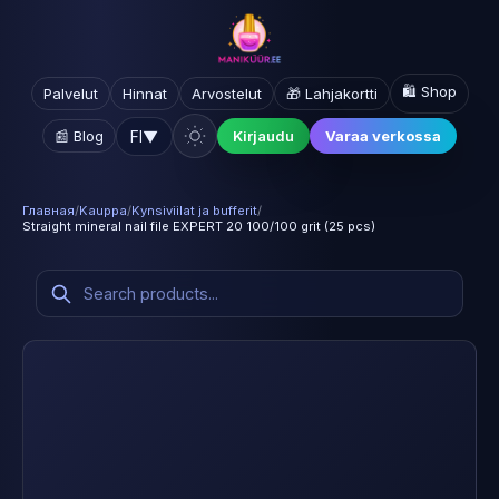
🛍️ Shop
Palvelut
Hinnat
Arvostelut
🎁 Lahjakortti
FI
▼
📰 Blog
Kirjaudu
Varaa verkossa
Главная
/
Kauppa
/
Kynsiviilat ja bufferit
/
Straight mineral nail file EXPERT 20 100/100 grit (25 pcs)