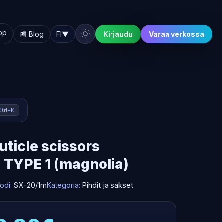
hop
📰 Blog
FI
▼
Kirjaudu
Varaa verkossa
Ctrl+K
uticle scissors
TYPE 1 (magnolia)
odi:
SX-20/1m
Kategoria:
Pihdit ja sakset