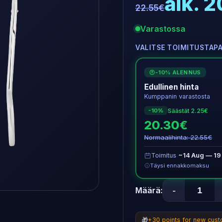
alk. 
22.55€
Varastossa
VALITSE TOIMITUSTAP
-10% ALENNUS
€
Edullinen hinta
Kumppanin varastosta
Säästät 2.25€
-10%
20.30€
Normaalihinta: 22.55€
Toimitus
~14 Aug — 19
Täysi ennakkomaksu
-
Määrä:
🎁
+30 points for new cus