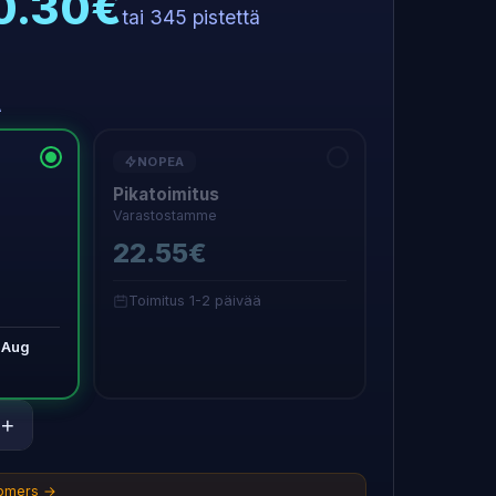
20.30€
tai 345 pistettä
A
NOPEA
Pikatoimitus
Varastostamme
22.55€
Toimitus 1-2 päivää
 Aug
+
tomers →