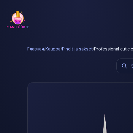
Главная
/
Kauppa
/
Pihdit ja sakset
/
Professional cutic