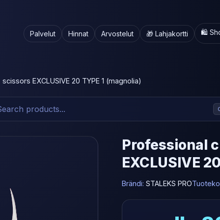
🛍️ S
Palvelut
Hinnat
Arvostelut
🎁 Lahjakortti
le scissors EXCLUSIVE 20 TYPE 1 (magnolia)
Professional c
EXCLUSIVE 20 
Brändi:
STALEKS PRO
Tuoteko