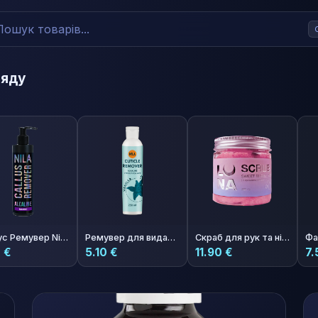
ляду
Каллус Ремувер Nila Манго 250мл
Ремувер для видалення кутикул Nila Ваніль 250мл
Скраб для рук та ніг з ароматом жуйки Scrub Sweet Bubble Kiss
 €
5.10 €
11.90 €
7.