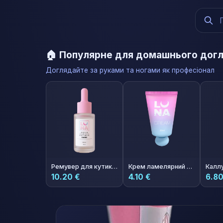
🏠 Популярне для домашнього дог
Доглядайте за руками та ногами як професіонал
Ремувер для кутикули Remover Hard 40ml
Крем ламелярний зволожуючий з ароматом полуниці з вершками Hand Cream Strawberry Dessert
10.20 €
4.10 €
6.80