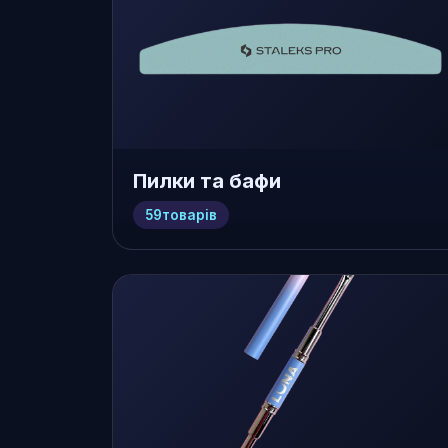
Пилки та бафи
59
товарів