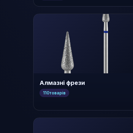
Алмазні фрези
110
товарів