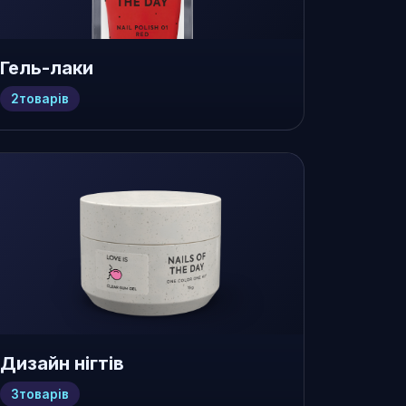
Гель-лаки
2
товарів
Дизайн нігтів
3
товарів