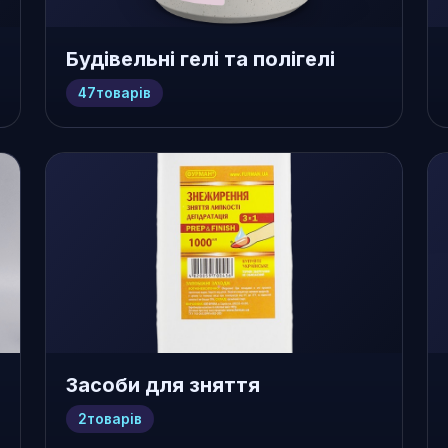
Будівельні гелі та полігелі
47
товарів
Засоби для зняття
2
товарів