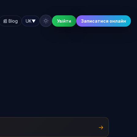
📰 Blog
UK
▼
Увійти
Записатися онлайн
→