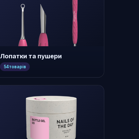
Лопатки та пушери
54
товарів