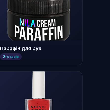
Парафін для рук
2
товарів