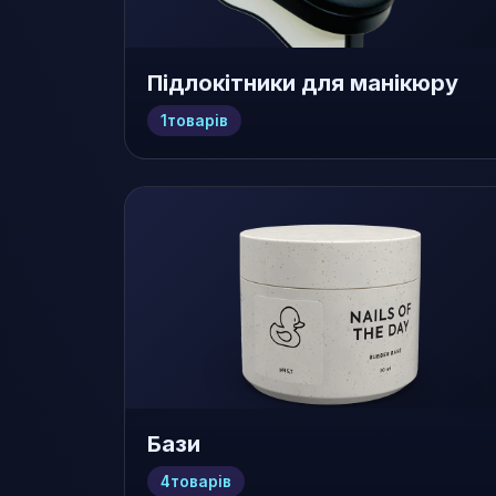
Підлокітники для манікюру
1
товарів
Бази
4
товарів