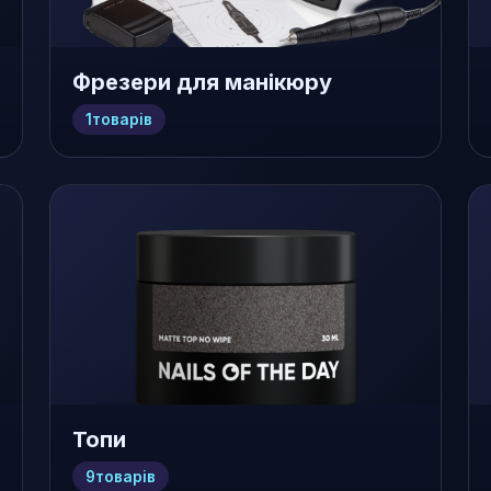
Фрезери для манікюру
1
товарів
Топи
9
товарів