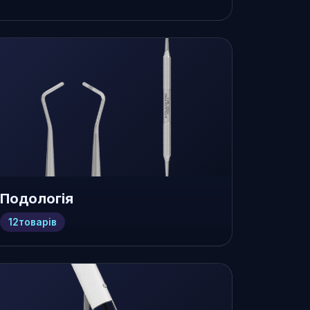
Подологія
12
товарів