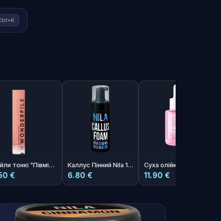
Ctrl+K
Файли тонкі "Півмісяць" 162х24 мм 240 гріт 50 шт
Каллус Пінний Nila 150мл
Суха олійка для кутикули з ароматом полуниці з вершками Photoshop Oil 30ml
50 €
6.80 €
11.90 €