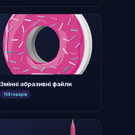
Змінні абразивні файли
159
товарів