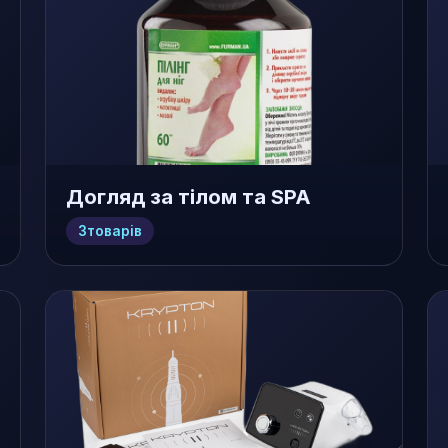
Догляд за тілом та SPA
3
товарів