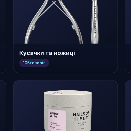
Кусачки та ножиці
105
товарів