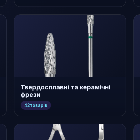
Твердосплавні та керамічні
фрези
42
товарів