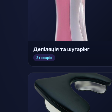
Депіляція та шугарінг
3
товарів