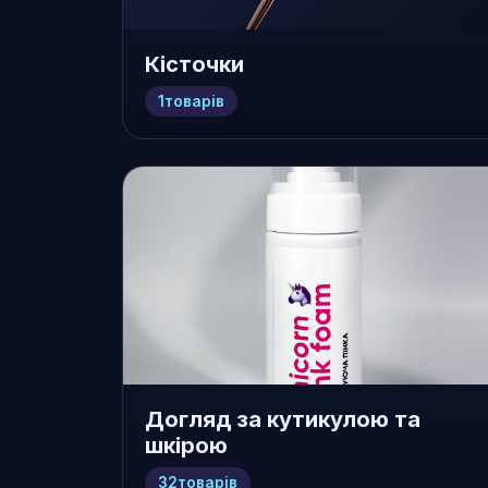
Кісточки
1
товарів
Догляд за кутикулою та
шкірою
32
товарів