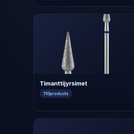
Timanttijyrsimet
110
products