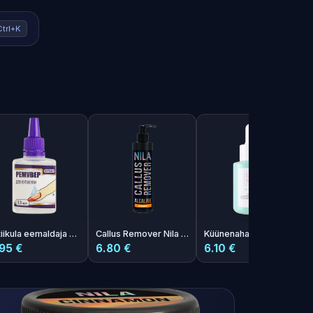
Ctrl+K
Kutiikula eemaldaja Furman 33 ml
Callus Remover Nila Orange 250ml
Küünenahaõli hertsoginna lõhnaga 30ml
95 €
6.80 €
6.10 €