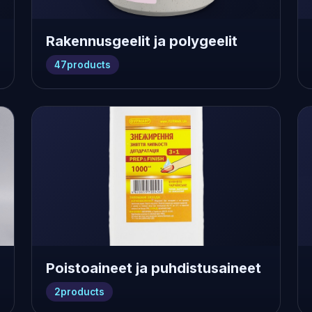
Rakennusgeelit ja polygeelit
47
products
Poistoaineet ja puhdistusaineet
2
products