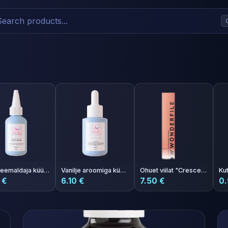
Geeli eemaldaja küünenaha eemaldamiseks 60ml
Vanilje aroomiga küünenahaõli 30ml
Ohuet viilat "Crescent" 162x24 mm 240 karkeus 50 kpl
 €
6.10 €
7.50 €
0.