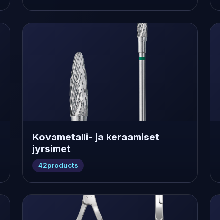
Kovametalli- ja keraamiset
jyrsimet
42
products