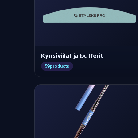
Kynsiviilat ja bufferit
59
products