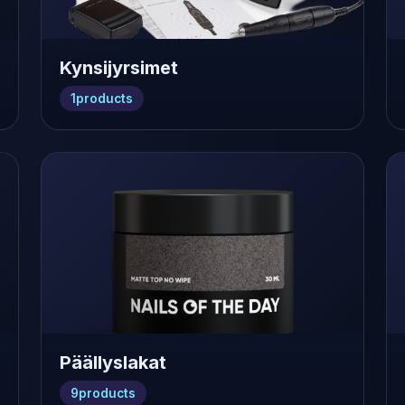
Kynsijyrsimet
1
products
Päällyslakat
9
products