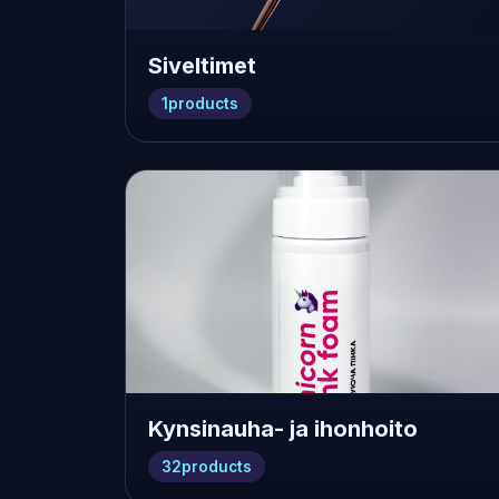
Siveltimet
1
products
Kynsinauha- ja ihonhoito
32
products