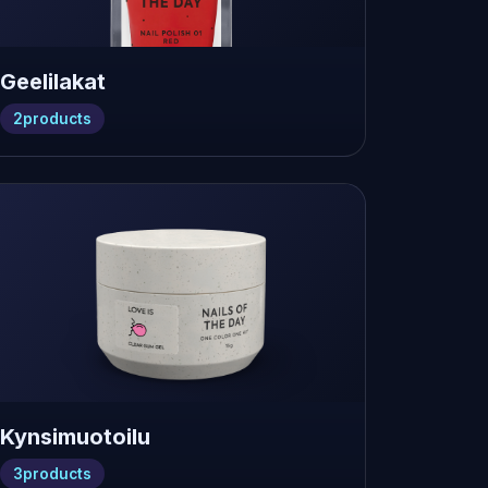
Geelilakat
2
products
Kynsimuotoilu
3
products