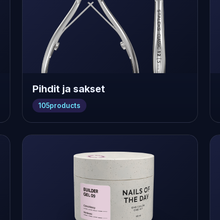
Pihdit ja sakset
105
products