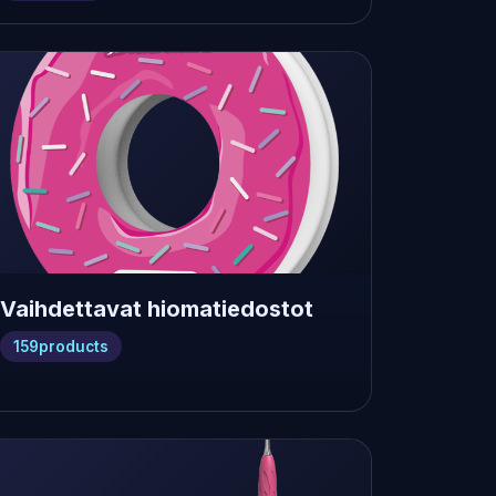
Vaihdettavat hiomatiedostot
159
products