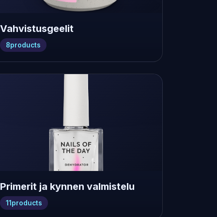
Vahvistusgeelit
8
products
Primerit ja kynnen valmistelu
11
products