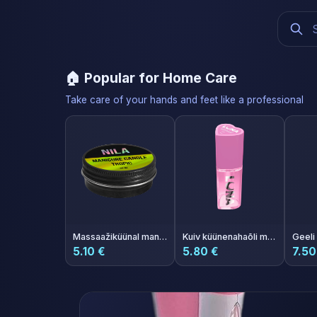
🏠 Popular for Home Care
Take care of your hands and feet like a professional
Massaažiküünal maniküüriks Nila Tropik 30 ml
Kuiv küünenahaõli meloni aroomiga Photoshop Oil 5ml
5.10 €
5.80 €
7.50