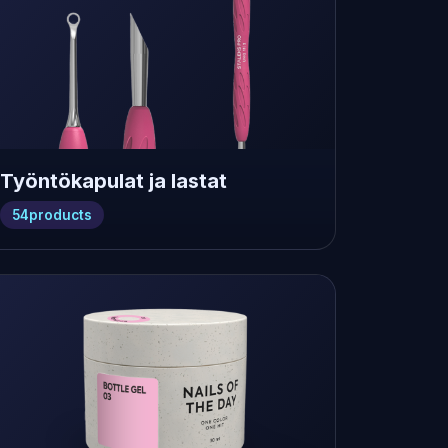
Työntökapulat ja lastat
54
products