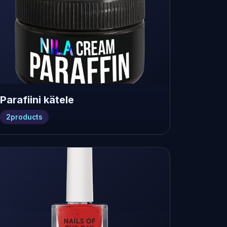
Parafiini kätele
2
products