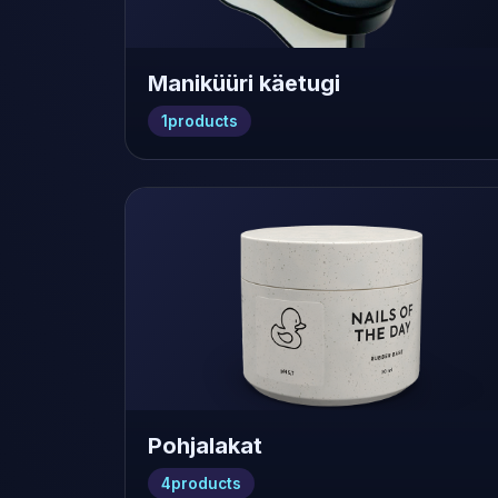
Maniküüri käetugi
1
products
Pohjalakat
4
products