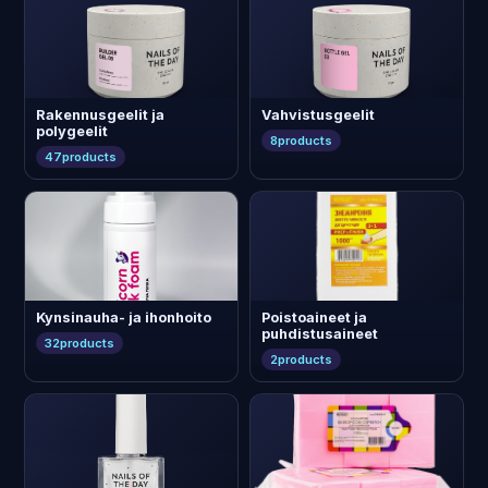
Rakennusgeelit ja
Vahvistusgeelit
polygeelit
8
products
47
products
Kynsinauha- ja ihonhoito
Poistoaineet ja
puhdistusaineet
32
products
2
products