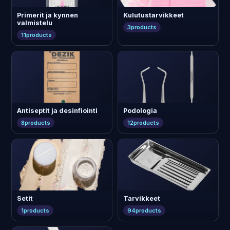
Primerit ja kynnen
Kulutustarvikkeet
valmistelu
3
products
11
products
Antiseptit ja desinfiointi
Podologia
8
products
12
products
Setit
Tarvikkeet
1
products
94
products