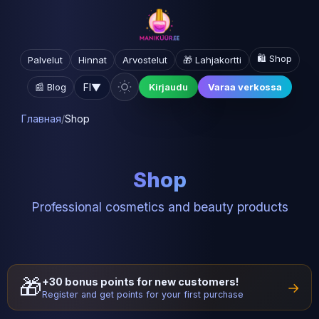
🛍️ Shop
Palvelut
Hinnat
Arvostelut
🎁 Lahjakortti
FI
▼
📰 Blog
Kirjaudu
Varaa verkossa
Главная
/
Shop
Shop
Professional cosmetics and beauty products
🎁
+30 bonus points for new customers!
→
Register and get points for your first purchase