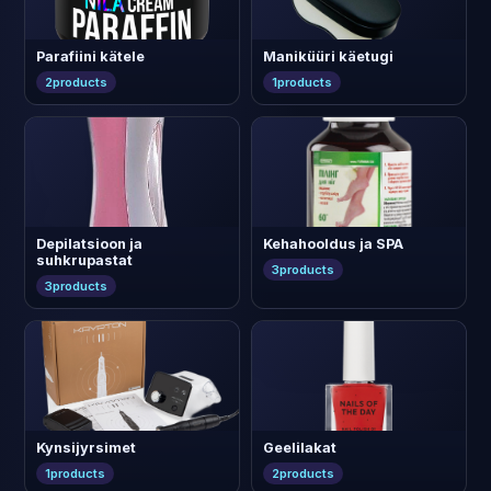
Parafiini kätele
Maniküüri käetugi
2
products
1
products
Depilatsioon ja
Kehahooldus ja SPA
suhkrupastat
3
products
3
products
Kynsijyrsimet
Geelilakat
1
products
2
products