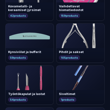
Kovametalli- ja
Vaihdettavat
keraamiset jyrsimet
hiomatiedostot
42
products
159
products
Kynsiviilat ja bufferit
Pihdit ja sakset
59
products
105
products
Työntökapulat ja lastat
Siveltimet
54
products
1
products