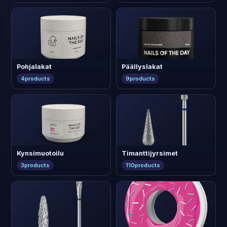
Pohjalakat
Päällyslakat
4
products
9
products
Kynsimuotoilu
Timanttijyrsimet
3
products
110
products