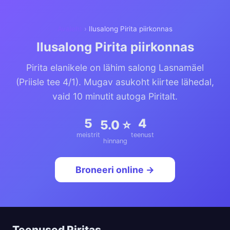
Avaleht
›
Ilusalong Pirita piirkonnas
Ilusalong Pirita piirkonnas
Pirita elanikele on lähim salong Lasnamäel
(Priisle tee 4/1). Mugav asukoht kiirtee lähedal,
vaid 10 minutit autoga Piritalt.
5
4
5.0 ⭐
meistrit
teenust
hinnang
Broneeri online →
Teenused Piritas