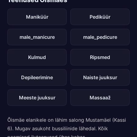
Maniküür
Pediküür
male_manicure
male_pedicure
Kulmud
Ripsmed
Depileerimine
Naiste juuksur
Meeste juuksur
Massaaž
Õismäe elanikele on lähim salong Mustamäel (Kassi
6). Mugav asukoht bussiliinide lähedal. Kõik
peamised iluteenused ühes kohas.