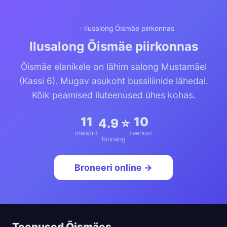
Avaleht
›
Ilusalong Õismäe piirkonnas
Ilusalong Õismäe piirkonnas
Õismäe elanikele on lähim salong Mustamäel
(Kassi 6). Mugav asukoht bussiliinide lähedal.
Kõik peamised iluteenused ühes kohas.
11
10
4.9 ⭐
meistrit
teenust
hinnang
Broneeri online →
Teenused Õismäes