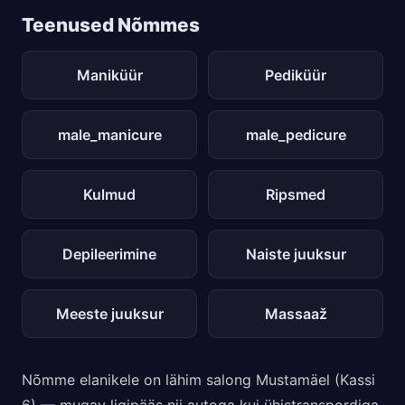
Teenused Nõmmes
Maniküür
Pediküür
male_manicure
male_pedicure
Kulmud
Ripsmed
Depileerimine
Naiste juuksur
Meeste juuksur
Massaaž
Nõmme elanikele on lähim salong Mustamäel (Kassi
6) — mugav ligipääs nii autoga kui ühistranspordiga.