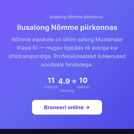
Avaleht
›
Ilusalong Nõmme piirkonnas
Ilusalong Nõmme piirkonnas
Nõmme elanikele on lähim salong Mustamäel
(Kassi 6) — mugav ligipääs nii autoga kui
ühistranspordiga. Professionaalsed iluteenused
soodsate hindadega.
11
10
4.9 ⭐
meistrit
teenust
hinnang
Broneeri online →