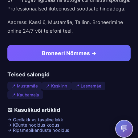
Professionaalsed iluteenused soodsate hindadega.
Aadress: Kassi 6, Mustamäe, Tallinn. Broneerimine
online 24/7 või telefoni teel.
Broneeri Nõmmes →
Teised salongid
📍 Mustamäe
📍 Kesklinn
📍 Lasnamäe
📍 Kaubamaja
📖 Kasulikud artiklid
→ Geellakk vs tavaline lakk
→ Küünte hooldus kodus
💬
→ Ripsmepikenduste hooldus