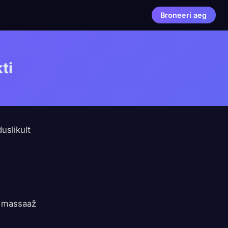
Broneeri aeg
ti
uslikult
e massaaž