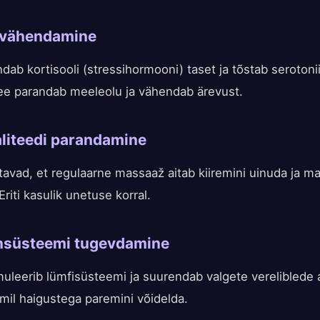
i vähendamine
ab kortisooli (stressihormooni) taset ja tõstab serotonii
ee parandab meeleolu ja vähendab ärevust.
aliteedi parandamine
tavad, et regulaarne massaaž aitab kiiremini uinuda ja m
riti kasulik unetuse korral.
nsüsteemi tugevdamine
uleerib lümfisüsteemi ja suurendab valgete vereliblede 
smil haigustega paremini võidelda.