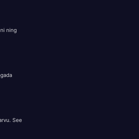
ni ning
agada
arvu. See