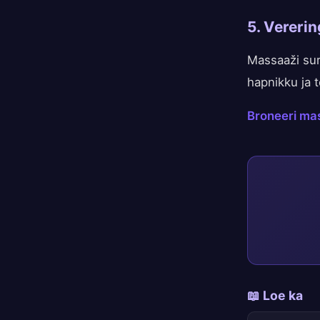
5. Vereri
Massaaži sur
hapnikku ja t
Broneeri ma
📖 Loe ka