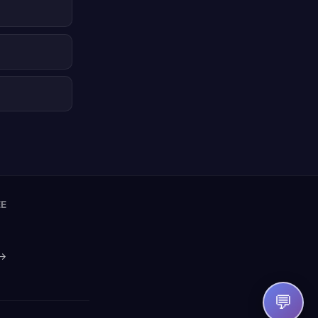
EE
 →
💬