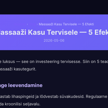
Avaleht
›
Blog
›
Massaaži Kasu Tervisele — 5 Efekti
assaaži Kasu Tervisele — 5 Efek
2026-05-06
 luksus — see on investeering tervisesse. Siin on 5 tead
ssaaži kasutegurit.
inge leevendamine
stab lihaspingeid ja lõdvestab süvakudesid. Regulaarn
a kroonilisi seljavalu.