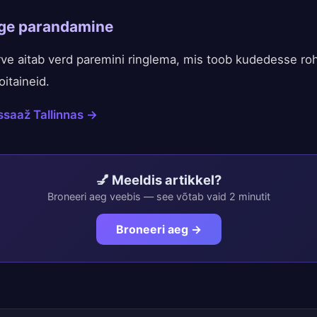
nge parandamine
ve aitab verd paremini ringlema, mis toob kudedesse r
oitaineid.
ssaaž Tallinnas →
💅 Meeldis artikkel?
Broneeri aeg veebis — see võtab vaid 2 minutit
Broneeri aeg →