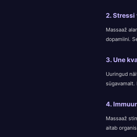
2. Stress
Massaaž aland
dopamiini. S
3. Une kv
Uuringud näi
sügavamalt. E
4. Immuu
Massaaž stim
aitab organi