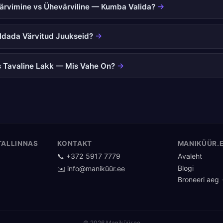
Värvimine vs Ühevärviline — Kumba Valida?
→
ldada Värvitud Juukseid?
→
s Tavaline Lakk — Mis Vahe On?
→
TALLINNAS
KONTAKT
MANIKÜÜR.
📞 +372 5917 7779
Avaleht
Blogi
✉️ info@maniküür.ee
Broneeri aeg
© 2026 Maniküür.ee