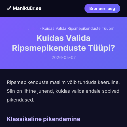
💅 Maniküür.ee
Broneeri aeg
Avaleht
›
Blog
›
Kuidas Valida Ripsmepikenduste Tüüpi?
Kuidas Valida
Ripsmepikenduste Tüüpi?
2026-05-07
Ripsmepikenduste maailm võib tunduda keeruline.
Siin on lihtne juhend, kuidas valida endale sobivad
pikendused.
Klassikaline pikendamine