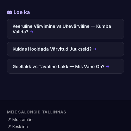
📖 Loe ka
Keeruline Värvimine vs Ühevärviline — Kumba
Valida?
→
Kuidas Hooldada Värvitud Juukseid?
→
Geellakk vs Tavaline Lakk — Mis Vahe On?
→
MEIE SALONGID TALLINNAS
📍 Mustamäe
📍 Kesklinn