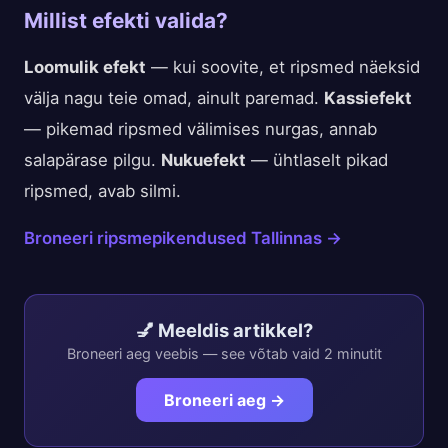
Millist efekti valida?
Loomulik efekt
— kui soovite, et ripsmed näeksid
välja nagu teie omad, ainult paremad.
Kassiefekt
— pikemad ripsmed välimises nurgas, annab
salapärase pilgu.
Nukuefekt
— ühtlaselt pikad
ripsmed, avab silmi.
Broneeri ripsmepikendused Tallinnas →
💅 Meeldis artikkel?
Broneeri aeg veebis — see võtab vaid 2 minutit
Broneeri aeg →