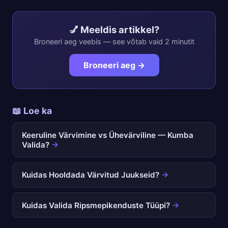
💅 Meeldis artikkel?
Broneeri aeg veebis — see võtab vaid 2 minutit
Broneeri aeg →
📖 Loe ka
Keeruline Värvimine vs Ühevärviline — Kumba
Valida?
→
Kuidas Hooldada Värvitud Juukseid?
→
Kuidas Valida Ripsmepikenduste Tüüpi?
→