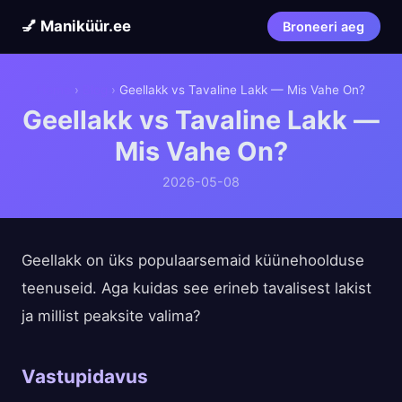
💅 Maniküür.ee
Broneeri aeg
Home
›
Blog
›
Geellakk vs Tavaline Lakk — Mis Vahe On?
Geellakk vs Tavaline Lakk —
Mis Vahe On?
2026-05-08
Geellakk on üks populaarsemaid küünehoolduse
teenuseid. Aga kuidas see erineb tavalisest lakist
ja millist peaksite valima?
Vastupidavus