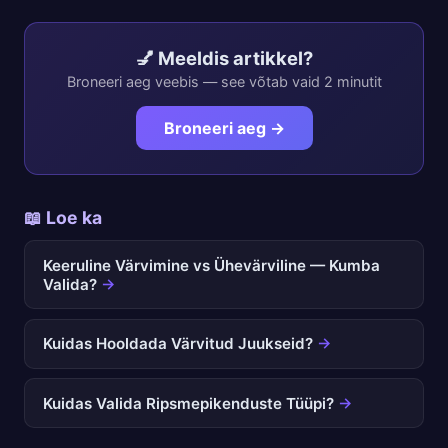
💅 Meeldis artikkel?
Broneeri aeg veebis — see võtab vaid 2 minutit
Broneeri aeg →
📖 Loe ka
Keeruline Värvimine vs Ühevärviline — Kumba
Valida?
→
Kuidas Hooldada Värvitud Juukseid?
→
Kuidas Valida Ripsmepikenduste Tüüpi?
→