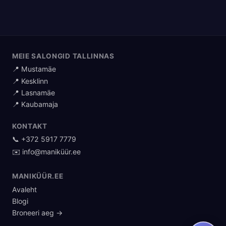
MEIE SALONGID TALLINNAS
📍 Mustamäe
📍 Kesklinn
📍 Lasnamäe
📍 Kaubamaja
KONTAKT
📞 +372 5917 7779
✉️ info@maniküür.ee
MANIKÜÜR.EE
Avaleht
Blogi
Broneeri aeg →