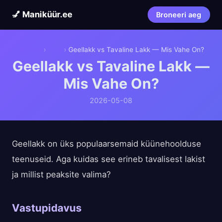
💅 Maniküür.ee
Broneeri aeg
Avaleht
›
Blog
›
Geellakk vs Tavaline Lakk — Mis Vahe On?
Geellakk vs Tavaline Lakk —
Mis Vahe On?
2026-05-08
Geellakk on üks populaarsemaid küünehoolduse
teenuseid. Aga kuidas see erineb tavalisest lakist
ja millist peaksite valima?
Vastupidavus